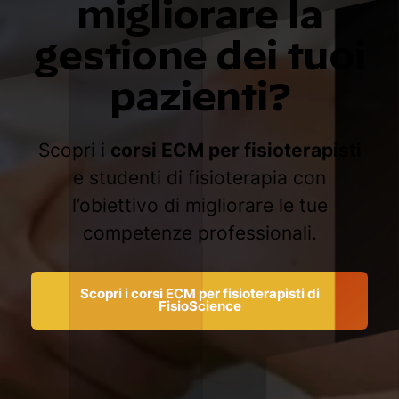
migliorare la
gestione dei tuoi
pazienti?
Scopri i
corsi ECM per fisioterapisti
e studenti di fisioterapia con
l’obiettivo di migliorare le tue
competenze professionali.
Scopri i corsi ECM per fisioterapisti di
FisioScience