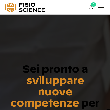
0
FisioScience
Prodotti
sul
carrello
Sei pronto a
sviluppare
nuove
competenze
per