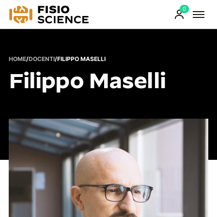
0
FisioScience
Prodotti
sul
carrello
HOME
/
DOCENTI
/
FILIPPO MASELLI
Filippo Maselli