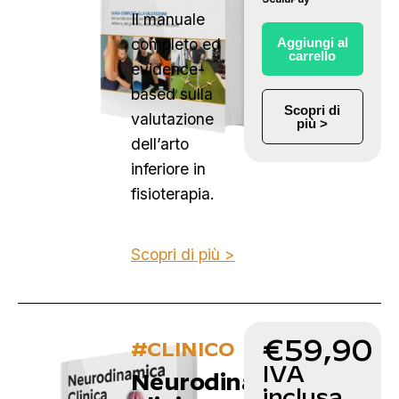
Il manuale
Aggiungi al
completo ed
carrello
evidence-
based sulla
Scopri di
valutazione
più >
dell’arto
inferiore in
fisioterapia.
Scopri di più >
€
59,90
#CLINICO
IVA
Neurodinamica
inclusa