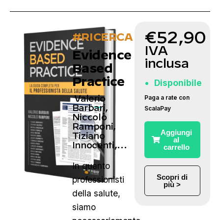
€
52,90
#RICERCA
IVA
Evidence
inclusa
Based
Practice
Disponibile
Valerio
Paga a rate con
Barbari,
ScalaPay
Niccolò
Ramponi,
Aggiungi
Tiziano
al
Innocenti,…
carrello
In quanto
Scopri di
professionisti
più >
della salute,
siamo