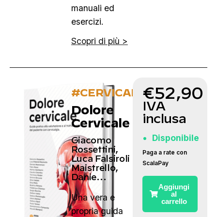
manuali ed
esercizi.
Scopri di più >
€
52,90
#CERVICALE
IVA
Dolore
inclusa
Cervicale
Disponibile
Giacomo
Rossettini,
Paga a rate con
Luca Falsiroli
ScalaPay
Maistrello,
Danie…
Aggiungi
al
Una vera e
carrello
propria guida