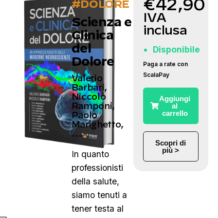
€
42,90
#DOLORE
IVA
Scienza e
inclusa
Clinica
del
Disponibile
Dolore
Paga a rate con
ScalaPay
Valerio
Barbari,
Niccolò
Aggiungi
Ramponi,
al
carrello
Paolo
Marighetto,
…
Scopri di
più >
In quanto
professionisti
della salute,
siamo tenuti a
tener testa al