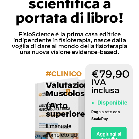
scientifica a
portata di libro!
FisioScience è la prima casa editrice
indipendente in fisioterapia, nasce dalla
voglia di dare al mondo della fisioterapia
una nuova visione evidence-based.
€
79,90
#CLINICO
IVA
Valutazione
inclusa
Muscoloscheletrica
Disponibile
(Arto
superiore)
Paga a rate con
ScalaPay
Il manuale
Aggiungi al
completo ed
carrello