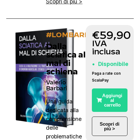
Scopri di più >
€
59,90
#LOMBARE
IVA
Dalla
inclusa
sciatica al
mal di
Disponibile
schiena
Paga a rate con
ScalaPay
Valerio
Barbari
Aggiungi
al
Una guida
carrello
dedicata alla
comprensione
Scopri di
delle
più >
problematiche