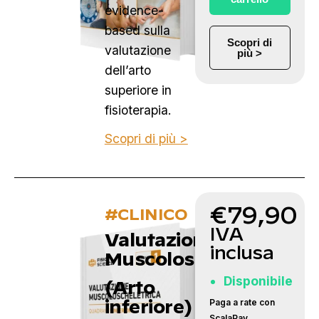
evidence-
based sulla
Scopri di
valutazione
più >
dell’arto
superiore in
fisioterapia.
Scopri di più >
€
79,90
#CLINICO
IVA
Valutazione
inclusa
Muscoloscheletrica
Disponibile
(Arto
inferiore)
Paga a rate con
ScalaPay