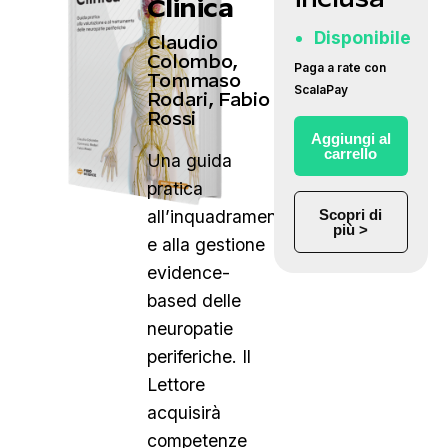
Clinica
Disponibile
Claudio
Colombo,
Paga a rate con
Tommaso
ScalaPay
Rodari, Fabio
Rossi
Aggiungi al
carrello
Una guida
pratica
all’inquadramento
Scopri di
più >
e alla gestione
evidence-
based delle
neuropatie
periferiche. Il
Lettore
acquisirà
competenze