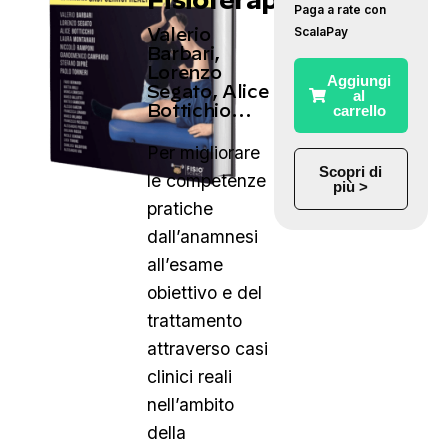
Paga a rate con
ScalaPay
Valerio
Barbari,
Lorenzo
Aggiungi
Segato, Alice
al
Bottichio…
carrello
Per migliorare
Scopri di
le competenze
più >
pratiche
dall’anamnesi
all’esame
obiettivo e del
trattamento
attraverso casi
clinici reali
nell’ambito
della