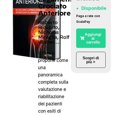
Crociato
Disponibile
Anteriore
Paga a rate con
ScalaPay
Roberto
Ricupito,
Nicholas
Aggiungi
Miraglia, Rolf
al
Walter…
carrello
Il libro si
Scopri di
propone come
più >
una
panoramica
completa sulla
valutazione e
riabilitazione
dei pazienti
con esiti di