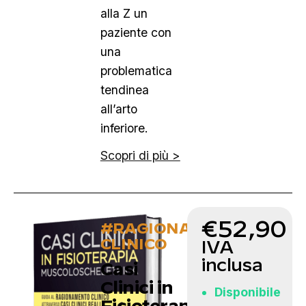
alla Z un
paziente con
una
problematica
tendinea
all’arto
inferiore.
Scopri di più >
€
52,90
#RAGIONAMENTO
CLINICO
IVA
inclusa
Casi
Clinici in
Disponibile
Fisioterapia