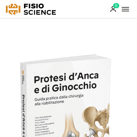
0
FisioScience
Prodotti
sul
carrello