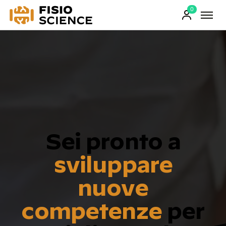
0
FisioScience
Prodotti
sul
carrello
Sei pronto a
sviluppare
nuove
competenze
per