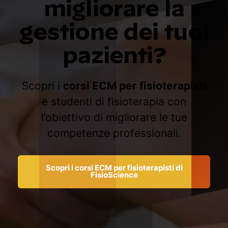
migliorare la
gestione dei tuoi
pazienti?
Scopri i
corsi ECM per fisioterapisti
e studenti di fisioterapia con
l’obiettivo di migliorare le tue
competenze professionali.
Scopri i corsi ECM per fisioterapisti di
FisioScience