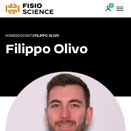
0
FisioScience
Prodotti
sul
carrello
HOME
/
DOCENTI
/
FILIPPO OLIVO
Filippo Olivo