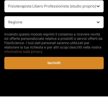
Professione
(Obbligatorio)
Regione
(Obbligatorio)
Inviando questo modulo esprimi il consenso a ricevere novità
ed offerte personalizzate relative a prodotti o servizi offerti da
FisioScience. I tuoi dati personali saranno utilizzati per
elaborare la tua richiesta e per altri scopi descritti nella nostra
informativa sulla privacy
Iscriviti