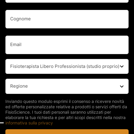
Nome
Nome
(Obbligatorio)
Cognome
Email
(Obbligatorio)
Professione
(Obbligatorio)
Regione
(Obbligatorio)
Inviando questo modulo esprimi il consenso a ricevere novità
ed offerte personalizzate relative a prodotti o servizi offerti da
FisioScience. I tuoi dati personali saranno utilizzati per
elaborare la tua richiesta e per altri scopi descritti nella nostra
informativa sulla privacy