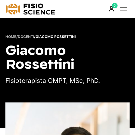
0
FisioScience
Prodotti
sul
carrello
HOME
/
DOCENTI
/
GIACOMO ROSSETTINI
Giacomo
Rossettini
Fisioterapista OMPT, MSc, PhD.