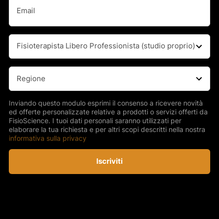
Email
(Obbligatorio)
Professione
(Obbligatorio)
Regione
(Obbligatorio)
Inviando questo modulo esprimi il consenso a ricevere novità
ed offerte personalizzate relative a prodotti o servizi offerti da
FisioScience. I tuoi dati personali saranno utilizzati per
elaborare la tua richiesta e per altri scopi descritti nella nostra
informativa sulla privacy
Iscriviti