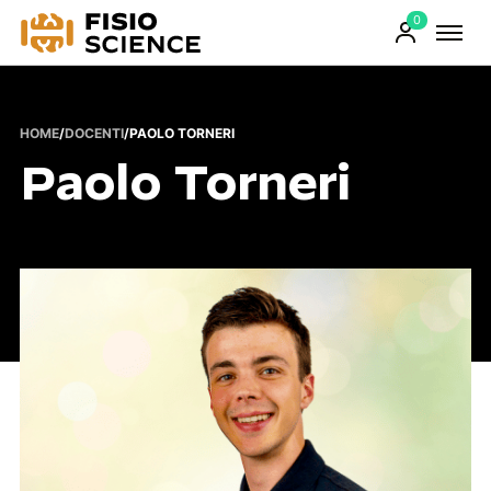
0
FisioScience
Prodotti
sul
carrello
HOME
/
DOCENTI
/
PAOLO TORNERI
Paolo Torneri