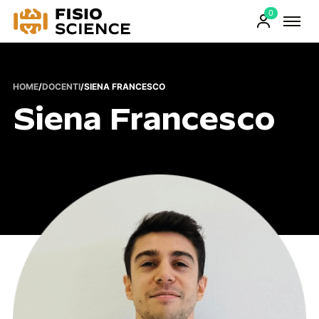
0
FisioScience
Prodotti
sul
carrello
HOME
/
DOCENTI
/
SIENA FRANCESCO
Siena Francesco