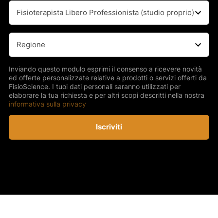
Professione
(Obbligatorio)
Regione
(Obbligatorio)
Inviando questo modulo esprimi il consenso a ricevere novità
ed offerte personalizzate relative a prodotti o servizi offerti da
FisioScience. I tuoi dati personali saranno utilizzati per
elaborare la tua richiesta e per altri scopi descritti nella nostra
informativa sulla privacy
Iscriviti