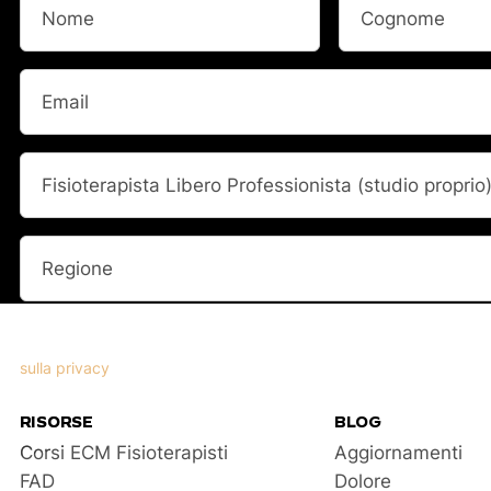
Nome
Cognome
Email
(Obbligatorio)
Professione
(Obbligatorio)
Regione
(Obbligatorio)
Inviando questo modulo esprimi il consenso a ricevere novità ed off
FisioScience. I tuoi dati personali saranno utilizzati per elaborare la
sulla privacy
RISORSE
BLOG
Corsi ECM Fisioterapisti
Aggiornamenti
FAD
Dolore