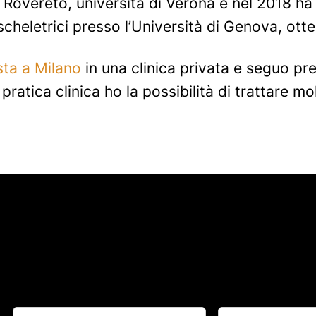
i Rovereto, università di Verona e nel 2018 ha 
scheletrici presso l’Università di Genova, ott
sta a Milano
in una clinica privata e seguo pr
ratica clinica ho la possibilità di trattare mol
Nome
Nome
(Obbligatorio)
(Obbligatorio)