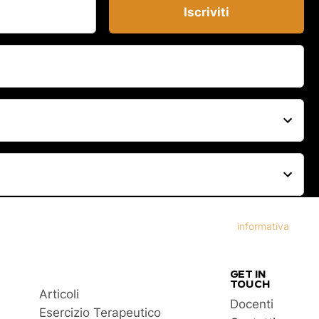
Iscriviti
erte personalizzate relative a prodotti o servizi offerti da
 tua richiesta e per altri scopi descritti nella nostra
informativa
GET IN
TOUCH
Articoli
Docenti
Esercizio Terapeutico