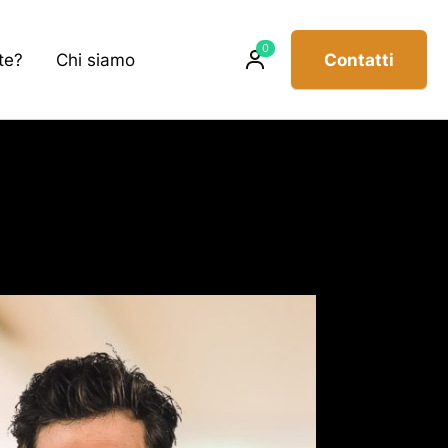
Prodotti
0
te?
Chi siamo
Contatti
sul
carrello