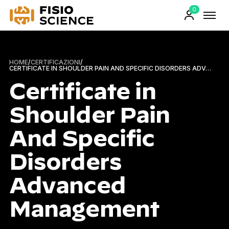
0
FisioScience
Prodotti
sul
carrello
HOME
/
CERTIFICAZIONI
/
CERTIFICATE IN SHOULDER PAIN AND SPECIFIC DISORDERS ADVANCED MANAGEMENT
Certificate in
Shoulder Pain
And Specific
Disorders
Advanced
Management