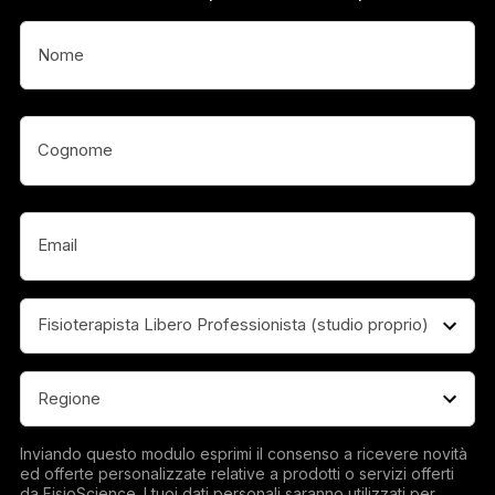
Nome
(Obbligatorio)
Nome
(Obbligatorio)
Email
(Obbligatorio)
Professione
(Obbligatorio)
Regione
(Obbligatorio)
Inviando questo modulo esprimi il consenso a ricevere novità
ed offerte personalizzate relative a prodotti o servizi offerti
da FisioScience. I tuoi dati personali saranno utilizzati per