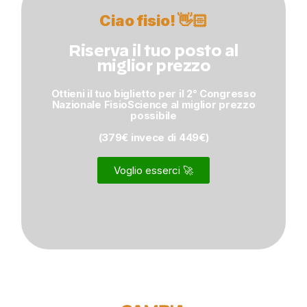
Ciao fisio! 👋🏻
Riserva il tuo posto al
miglior prezzo
Ottieni il tuo biglietto per il 2° Congresso
Nazionale FisioScience al miglior prezzo
possibile
(379€ invece di 449€)
Voglio esserci 🚀