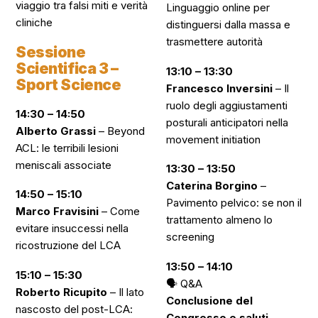
viaggio tra falsi miti e verità
Linguaggio online per
cliniche
distinguersi dalla massa e
trasmettere autorità
Sessione
Scientifica 3 –
13:10 – 13:30
Sport Science
Francesco Inversini
–
Il
ruolo degli aggiustamenti
14:30 – 14:50
posturali anticipatori nella
Alberto Grassi
–
Beyond
movement initiation
ACL: le terribili lesioni
meniscali associate
13:30 – 13:50
Caterina Borgino
–
14:50 – 15:10
Pavimento pelvico: se non il
Marco Fravisini
–
Come
trattamento almeno lo
evitare insuccessi nella
screening
ricostruzione del LCA
13:50 – 14:10
15:10 – 15:30
🗣️
Q&A
Roberto Ricupito
–
Il lato
Conclusione del
nascosto del post-LCA:
Congresso e saluti