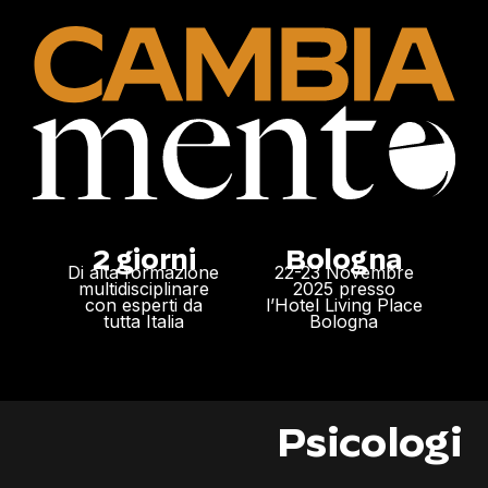
2 giorni
Bologna
Di alta formazione
22-23 Novembre
multidisciplinare
2025 presso
con esperti da
l’Hotel Living Place
tutta Italia
Bologna
ri
Psicolog