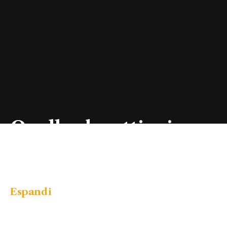
Quello che ottieni
partecipando a
Cambiamento
.
Espandi
le tue competenze 🧠
Potrai immergerti in un vero e proprio contesto
multidisciplinare ed espandere e tue