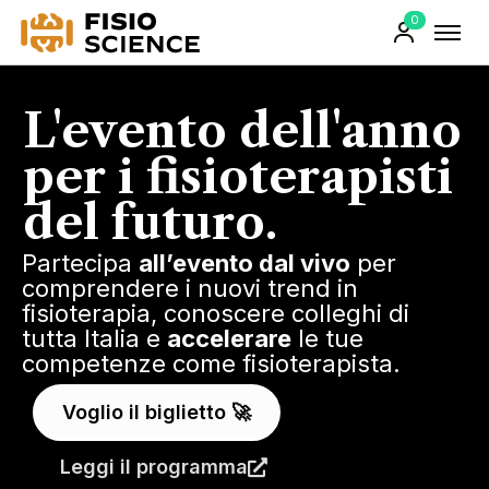
0
FisioScience
Prodotti
sul
carrello
L'evento dell'anno
per i fisioterapisti
del
futuro.
Partecipa
all’evento dal vivo
per
comprendere
i nuovi
trend
in
fisioterapia, conoscere colleghi di
tutta Italia e
accelerare
le tue
competenze come fisioterapista.
Voglio il biglietto 🚀
Leggi il programma