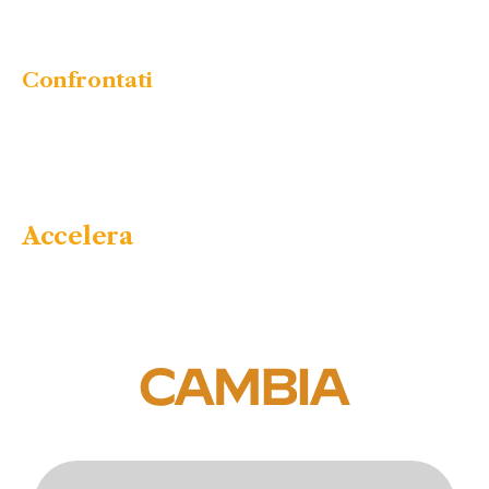
competenze per differenziarti come
fisioterapista.
Confrontati
con gli esperti 🤝🏻
Cambiamento ti permetterà di immergerti tra
colleghi ed esperti del settore per confrontarti
e fare networking. Le attività di gruppo non
mancheranno!
Accelera
la tua carriera 🚀
Sul palco di Cambiamento potrai ascoltare gli
interventi e i punti di vista dei migliori
professionisti del nostro paese. Apprendi da
loro e accelera la tua crescita!