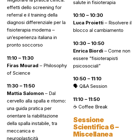
salute in fisioterapia
effetti dello screening for
referral e il training della
10:10 – 10:30
diagnosi differenziale per la
Luca Proietti
–
Risolvere il
fisioterapia moderna –
blocco al cambiamento
un’esperienza italiana in
10:30 – 10:50
pronto soccorso
Enrica Biordi
–
Come non
11:10 – 11:30
essere “fisioterapisti
Firas Mourad
–
Philosophy
psicosociali”
of Science
10:50 – 11:10
11:30 – 11:50
🗣️
Q&A Session
Mattia Salomon
–
Dal
11:10 – 11:50
cervello alla spalla e ritorno:
☕
Coffee Break
una guida pratica per
orientare la riabilitazione
Sessione
della spalla instabile, tra
Scientifica 6 –
meccanica e
Miscellanea
neuroplasticità