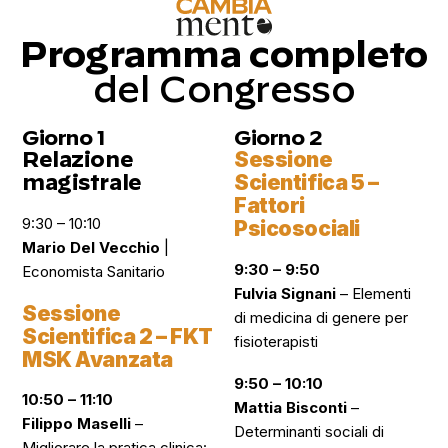
Programma completo
del Congresso
Giorno 1
Giorno 2
Relazione
Sessione
magistrale
Scientifica 5 –
Fattori
9:30 – 10:10
Psicosociali
Mario Del Vecchio
|
9:30 – 9:50
Economista Sanitario
Fulvia Signani
–
Elementi
Sessione
di medicina di genere per
Scientifica 2 – FKT
fisioterapisti
MSK Avanzata
9:50 – 10:10
10:50 – 11:10
Mattia Bisconti
–
Filippo Maselli
–
Determinanti sociali di
Migliorare la pratica clinica: