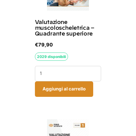
Valutazione
muscoloscheletrica –
Quadrante superiore
€
79,90
2029 disponibili
Valutazione
muscoloscheletrica
–
Aggiungi al carrello
Quadrante
superiore
quantità