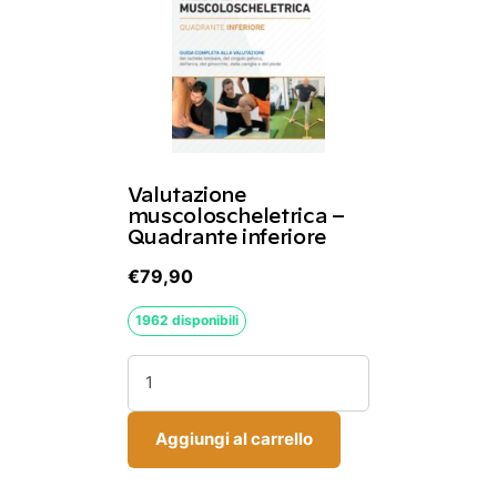
Valutazione
muscoloscheletrica –
Quadrante inferiore
€
79,90
1962 disponibili
Valutazione
muscoloscheletrica
–
Aggiungi al carrello
Quadrante
inferiore