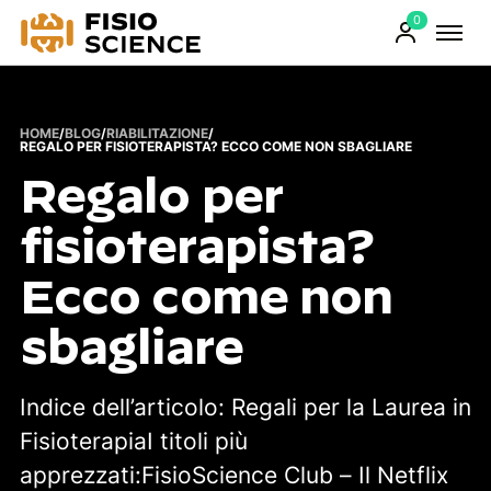
0
FisioScience
Prodotti
sul
carrello
HOME
/
BLOG
/
RIABILITAZIONE
/
REGALO PER FISIOTERAPISTA? ECCO COME NON SBAGLIARE
Regalo per
fisioterapista?
Ecco come non
sbagliare
Indice dell’articolo: Regali per la Laurea in
FisioterapiaI titoli più
apprezzati:FisioScience Club – Il Netflix