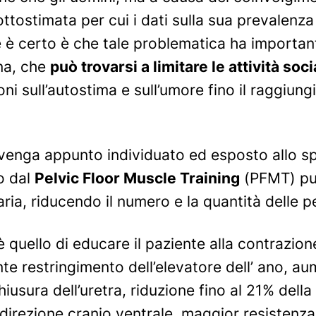
ttostimata per cui i dati sulla sua prevalenz
he è certo è che tale problematica ha importan
ona, che
può trovarsi a limitare le attività socia
oni sull’autostima e sull’umore fino il raggi
enga appunto individuato ed esposto allo spec
o dal
Pelvic Floor Muscle Training
(PFMT) può
aria, riducendo il numero e la quantità delle pe
è quello di educare il paziente alla contrazio
e restringimento dell’elevatore dell’ ano, a
hiusura dell’uretra, riduzione fino al 21% del
direzione cranio ventrale, maggior resistenza