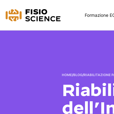
FisioScience
Formazione 
HOME
/
BLOG
/
RIABILITAZIONE 
Riabil
dell’