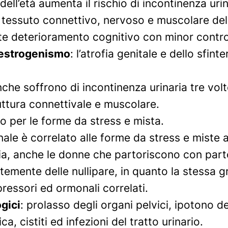
 dell’età aumenta il rischio di incontinenza ur
 tessuto connettivo, nervoso e muscolare de
 deterioramento cognitivo con minor controll
estrogenismo
: l’atrofia genitale e dello sfin
nche soffrono di incontinenza urinaria tre vol
ruttura connettivale e muscolare.
to per le forme da stress e mista.
inale è correlato alle forme da stress e miste
ia, anche le donne che partoriscono con part
ntemente delle nullipare, in quanto la stessa 
pressori ed ormonali correlati.
gici
: prolasso degli organi pelvici, ipotono 
a, cistiti ed infezioni del tratto urinario.