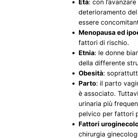
Età
: con l’avanzare
deterioramento del
essere concomitante
Menopausa ed ipo
fattori di rischio.
Etnia
: le donne bia
della differente st
Obesità
: soprattut
Parto
: il parto vag
è associato. Tuttav
urinaria più freque
pelvico per fattori 
Fattori uroginecolo
chirurgia ginecologic