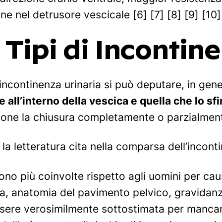
one nel detrusore vescicale [6] [7] [8] [9] [10]
Tipi di Incontin
l’incontinenza urinaria si può deputare, in gen
 all’interno della vescica e quella che lo sf
one la chiusura completamente o parzialmen
he la letteratura cita nella comparsa dell’incon
ono più coinvolte rispetto agli uomini per cau
ra, anatomia del pavimento pelvico, gravidanze
sere verosimilmente sottostimata per mancan