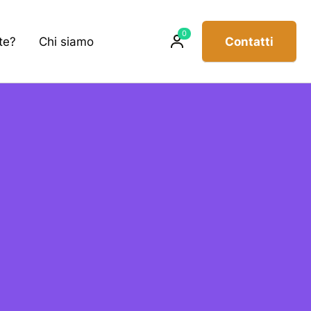
Prodotti
0
te?
Chi siamo
Contatti
sul
carrello