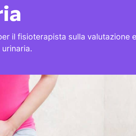
ria
r il fisioterapista sulla valutazione 
 urinaria.