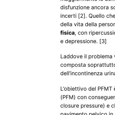
disfunzione ancora so
incerti [2]. Quello c
della vita della pers
fisica
, con ripercussi
e depressione. [3]
Laddove il problema v
composta soprattutt
dell’incontinenza urin
L’obiettivo del PFMT 
(PFM) con conseguent
closure pressure)
e c
pavimento pelvico in 