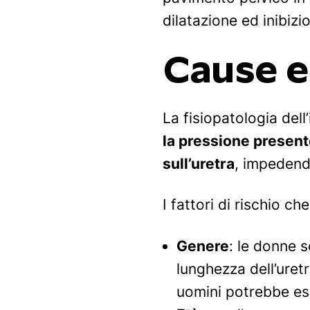
dilatazione ed inibizi
Cause e 
La fisiopatologia del
la pressione presente
sull’uretra
, impedend
I fattori di rischio c
Genere
: le donne s
lunghezza dell’uret
uomini potrebbe es