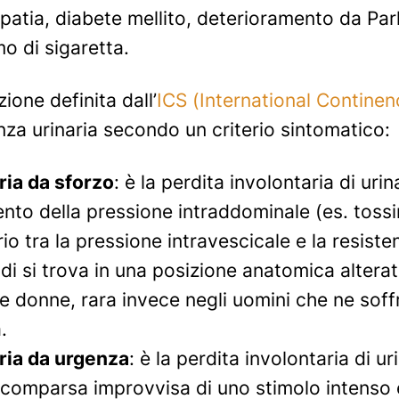
opatia, diabete mellito, deterioramento da Pa
mo di sigaretta.
ione definita dall’
ICS (International Continen
enza urinaria secondo un criterio sintomatico:
ria da sforzo
: è la perdita involontaria di urin
o della pressione intraddominale (es. tossire,
rio tra la pressione intravescicale e la resist
ndi si trova in una posizione anatomica alterata
le donne, rara invece negli uomini che ne sof
.
ria da urgenza
: è la perdita involontaria di
 comparsa improvvisa di uno stimolo intenso e