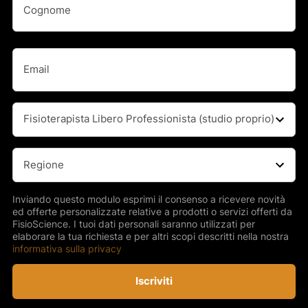
Cognome
Email
(Obbligatorio)
Professione
(Obbligatorio)
Regione
(Obbligatorio)
Inviando questo modulo esprimi il consenso a ricevere novità
ed offerte personalizzate relative a prodotti o servizi offerti da
FisioScience. I tuoi dati personali saranno utilizzati per
elaborare la tua richiesta e per altri scopi descritti nella nostra
informativa sulla privacy
Iscriviti