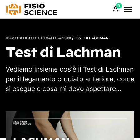
0
FisioScience
Prodotti
sul
carrello
HOME
/
BLOG
/
TEST DI VALUTAZIONE
/
TEST DI LACHMAN
Test di Lachman
Vediamo insieme cos'è il Test di Lachman
per il legamento crociato anteriore, come
si esegue e cosa mi devo aspettare…