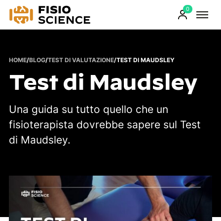
0
FisioScience
Prodotti
sul
carrello
HOME
/
BLOG
/
TEST DI VALUTAZIONE
/
TEST DI MAUDSLEY
Test di Maudsley
Una guida su tutto quello che un
fisioterapista dovrebbe sapere sul Test
di Maudsley.