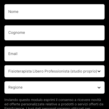
Nome
(Obbligatorio)
Nome
Nome
(Obbligatorio)
Cognome
Email
(Obbligatorio)
Professione
(Obbligatorio)
Regione
(Obbligatorio)
Inviando questo modulo esprimi il consenso a ricevere novità
ed offerte personalizzate relative a prodotti o servizi offerti da
FisioScience. I tuoi dati personali saranno utilizzati per