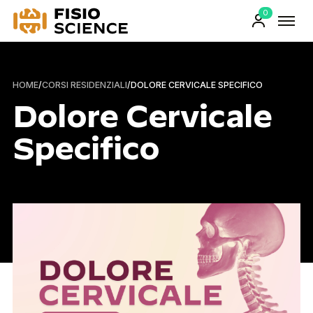
0
FisioScience
Prodotti
sul
carrello
HOME
/
CORSI RESIDENZIALI
/
DOLORE CERVICALE SPECIFICO
Dolore Cervicale
Specifico