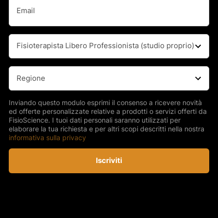
Email
(Obbligatorio)
Professione
(Obbligatorio)
Regione
(Obbligatorio)
Inviando questo modulo esprimi il consenso a ricevere novità
ed offerte personalizzate relative a prodotti o servizi offerti da
FisioScience. I tuoi dati personali saranno utilizzati per
elaborare la tua richiesta e per altri scopi descritti nella nostra
informativa sulla privacy
Iscriviti