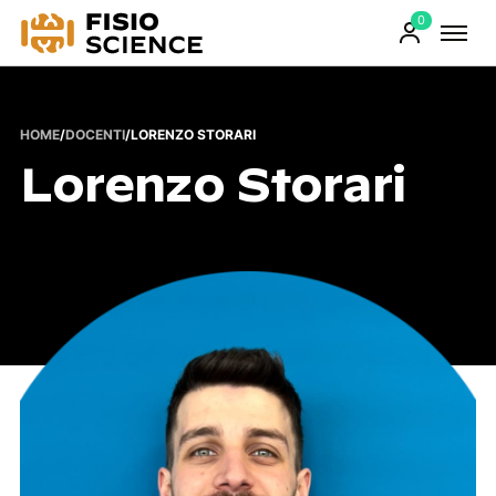
0
FisioScience
Prodotti
sul
carrello
HOME
/
DOCENTI
/
LORENZO STORARI
Lorenzo Storari