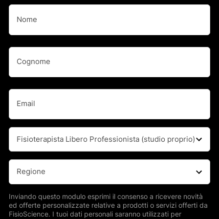
Nome
(Obbligatorio)
Nome
Nome
(Obbligatorio)
Cognome
Email
(Obbligatorio)
Professione
(Obbligatorio)
Regione
(Obbligatorio)
Inviando questo modulo esprimi il consenso a ricevere novità
ed offerte personalizzate relative a prodotti o servizi offerti da
FisioScience. I tuoi dati personali saranno utilizzati per