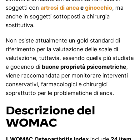
soggetti con
artrosi di anca
e
ginocchio
, ma
anche in soggetti sottoposti a chirurgia
sostitutiva.
Non esiste attualmente un
gold standard
di
riferimento per la valutazione delle scale di
valutazione, tuttavia, essendo quella più studiata
e godendo di
buone proprietà psicometriche
,
viene raccomandata per monitorare interventi
conservativi, farmacologici e chirurgici
soprattutto per le problematiche di anca.
Descrizione del
WOMAC
Il
WOMAC Osteoarthritis Index
include
24
item