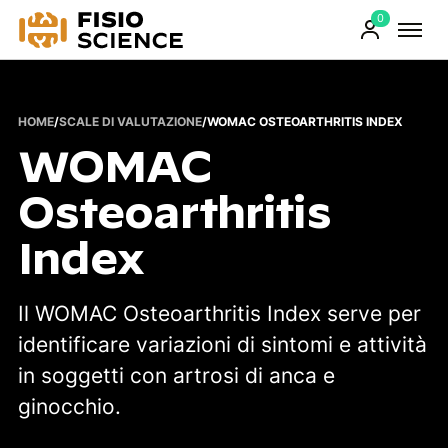
0
FisioScience
Prodotti
sul
carrello
HOME
/
SCALE DI VALUTAZIONE
/
WOMAC OSTEOARTHRITIS INDEX
WOMAC
Osteoarthritis
Index
Il WOMAC Osteoarthritis Index serve per
identificare variazioni di sintomi e attività
in soggetti con artrosi di anca e
ginocchio.