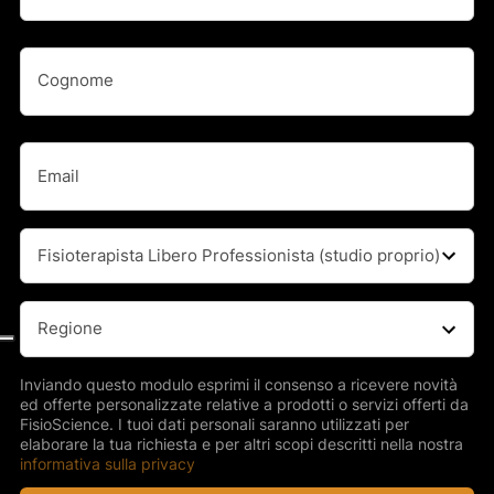
Nome
Nome
(Obbligatorio)
Cognome
Email
(Obbligatorio)
Professione
(Obbligatorio)
Regione
(Obbligatorio)
Inviando questo modulo esprimi il consenso a ricevere novità
ed offerte personalizzate relative a prodotti o servizi offerti da
FisioScience. I tuoi dati personali saranno utilizzati per
elaborare la tua richiesta e per altri scopi descritti nella nostra
informativa sulla privacy