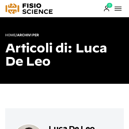
0
FisioScience
Prodotti
sul
carrello
HOME
/
ARCHIVI PER
Articoli di: Luca
De Leo
Luca De Leo