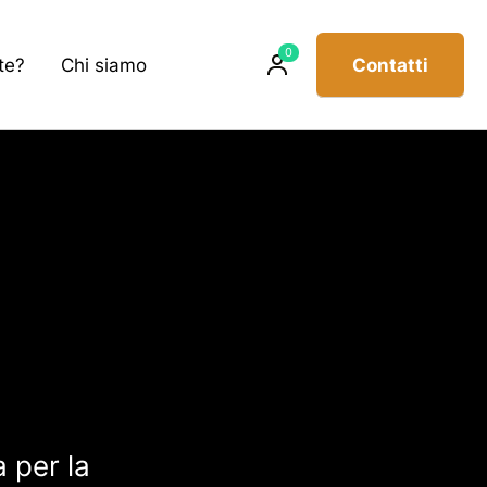
Prodotti
0
te?
Chi siamo
Contatti
sul
carrello
 per la