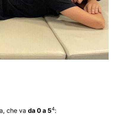
4
za, che va
da 0 a 5
: