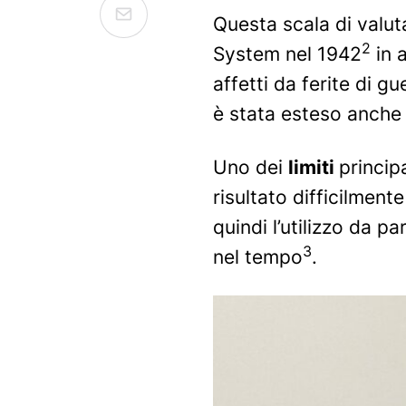
Questa scala di valut
2
System nel 1942
in a
affetti da ferite di g
è stata esteso anche 
Uno dei
limiti
princip
risultato difficilment
quindi l’utilizzo da p
3
nel tempo
.