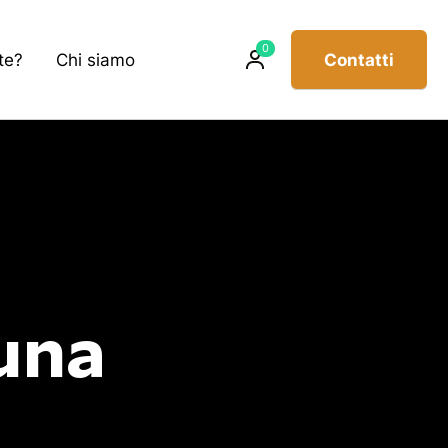
Prodotti
0
te?
Chi siamo
Contatti
sul
carrello
 una