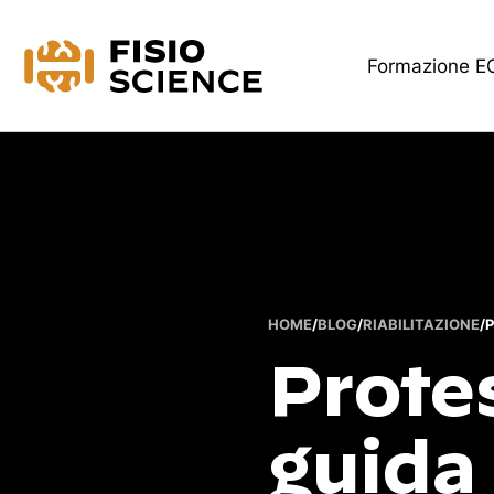
FisioScience
Formazione 
HOME
/
BLOG
/
RIABILITAZIONE
/
P
Prote
guida 