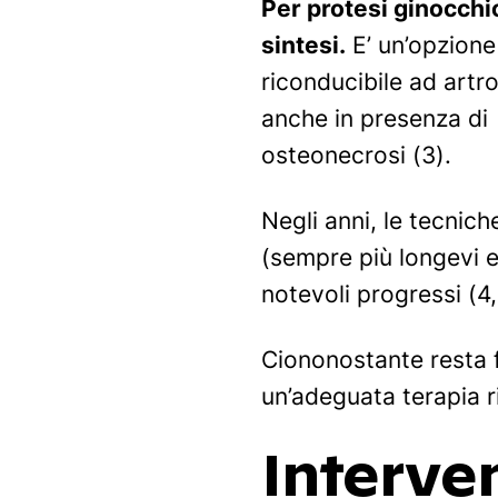
Per protesi ginocchio
sintesi.
E’ un’opzione
riconducibile ad artr
anche in presenza di 
osteonecrosi (3).
Negli anni, le tecnich
(sempre più longevi e
notevoli progressi (4,
Ciononostante resta f
un’adeguata terapia ri
Interven