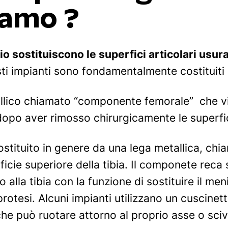
iamo ?
io sostituiscono le superfici articolari usur
ti impianti sono fondamentalmente costituiti d
lico chiamato “componente femorale” che vie
 dopo aver rimosso chirurgicamente le superfic
costituito in genere da una lega metallica, ch
ficie superiore della tibia. Il componete reca 
 alla tibia con la funzione di sostituire il men
rotesi. Alcuni impianti utilizzano un cuscinett
he può ruotare attorno al proprio asse o scivo