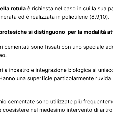
ella rotula
è richiesta nel caso in cui la sua pa
rata ed è realizzata in polietilene (8,9,10).
rotesiche si distinguono per la modalità att
lari cementati sono fissati con uno speciale 
eo.
ari a incastro e integrazione biologica si unisc
Hanno una superficie particolarmente ruvida p
hio cementate sono utilizzate più frequenteme
oesistere nel medesimo intervento di artroprot