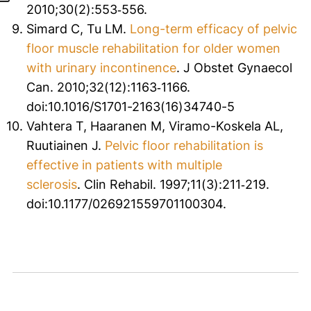
2010;30(2):553‐556.
Simard C, Tu LM.
Long-term efficacy of pelvic
floor muscle rehabilitation for older women
with urinary incontinence
.
J Obstet Gynaecol
Can
. 2010;32(12):1163‐1166.
doi:10.1016/S1701-2163(16)34740-5
Vahtera T, Haaranen M, Viramo-Koskela AL,
Ruutiainen J.
Pelvic floor rehabilitation is
effective in patients with multiple
sclerosis
.
Clin Rehabil
. 1997;11(3):211‐219.
doi:10.1177/026921559701100304.