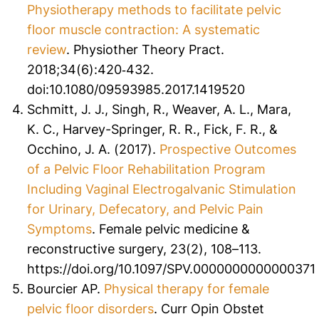
Physiotherapy methods to facilitate pelvic
floor muscle contraction: A systematic
review
.
Physiother Theory Pract
.
2018;34(6):420‐432.
doi:10.1080/09593985.2017.1419520
Schmitt, J. J., Singh, R., Weaver, A. L., Mara,
K. C., Harvey-Springer, R. R., Fick, F. R., &
Occhino, J. A. (2017).
Prospective Outcomes
of a Pelvic Floor Rehabilitation Program
Including Vaginal Electrogalvanic Stimulation
for Urinary, Defecatory, and Pelvic Pain
Symptoms
.
Female pelvic medicine &
reconstructive surgery
,
23
(2), 108–113.
https://doi.org/10.1097/SPV.0000000000000371
Bourcier AP.
Physical therapy for female
pelvic floor disorders
.
Curr Opin Obstet