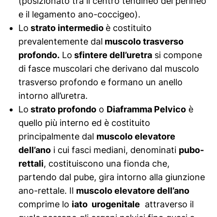
(posizionato tra il centro tendineo del perineo
e il legamento ano-coccigeo).
Lo
strato intermedio
è costituito
prevalentemente dal
muscolo trasverso
profondo.
Lo
sfintere dell’uretra
si compone
di fasce muscolari che derivano dal muscolo
trasverso profondo e formano un anello
intorno all’uretra.
Lo
strato profondo
o
Diaframma Pelvico
è
quello più interno ed è costituito
principalmente dal
muscolo elevatore
dell’ano
i cui fasci mediani, denominati
pubo-
rettali
, costituiscono una fionda che,
partendo dal pube, gira intorno alla giunzione
ano-rettale. Il
muscolo elevatore dell’ano
comprime lo
iato urogenitale
attraverso il