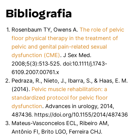
Bibliografia
Rosenbaum TY, Owens A.
The role of pelvic
floor physical therapy in the treatment of
pelvic and genital pain-related sexual
dysfunction (CME)
.
J Sex Med
.
2008;5(3):513‐525. doi:10.1111/j.1743-
6109.2007.00761.x
Pedraza, R., Nieto, J., Ibarra, S., & Haas, E. M.
(2014).
Pelvic muscle rehabilitation: a
standardized protocol for pelvic floor
dysfunction
.
Advances in urology
,
2014
,
487436. https://doi.org/10.1155/2014/487436
Mateus-Vasconcelos ECL, Ribeiro AM,
Antônio FI, Brito LGO, Ferreira CHJ.