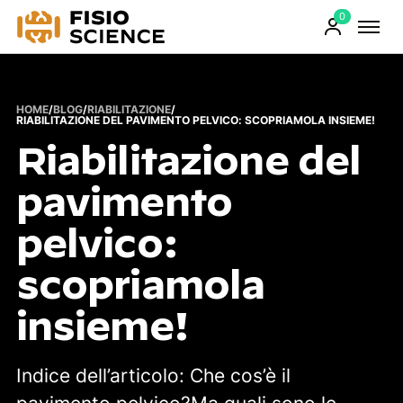
0
FisioScience
Prodotti
sul
carrello
HOME
/
BLOG
/
RIABILITAZIONE
/
RIABILITAZIONE DEL PAVIMENTO PELVICO: SCOPRIAMOLA INSIEME!
Riabilitazione del
pavimento
pelvico:
scopriamola
insieme!
Indice dell’articolo: Che cos’è il