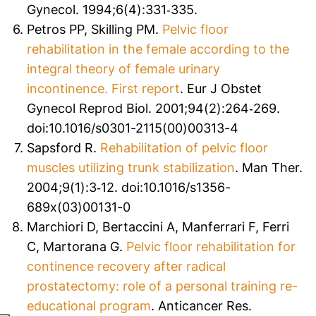
Gynecol
. 1994;6(4):331‐335.
Petros PP, Skilling PM.
Pelvic floor
rehabilitation in the female according to the
integral theory of female urinary
incontinence. First report
.
Eur J Obstet
Gynecol Reprod Biol
. 2001;94(2):264‐269.
doi:10.1016/s0301-2115(00)00313-4
Sapsford R.
Rehabilitation of pelvic floor
muscles utilizing trunk stabilization
.
Man Ther
.
2004;9(1):3‐12. doi:10.1016/s1356-
689x(03)00131-0
Marchiori D, Bertaccini A, Manferrari F, Ferri
C, Martorana G.
Pelvic floor rehabilitation for
continence recovery after radical
prostatectomy: role of a personal training re-
educational program
.
Anticancer Res
.