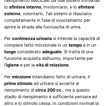
riempimento vescicale, da due sistemi sfinteriali:
lo
sfintere interno
, involontario, e lo
sfintere
esterno
, volontario. Tali sistemi si rilasciano
completamente in fase di svuotamento per
aprire la strada alla fuoriuscita di urina.
Per
continenza urinaria
si intende la capacità di
compiere l’atto minzionale in un
tempo
e in un
luogo
considerato
adeguato
. Si tratta di una
funzione acquisita dall’uomo, importante per
l
’igiene
e per la
vita di relazione
.
Per
minzione
intendiamo l’atto di urinare. Il
primo stimolo
ad urinare si avverte al
riempimento di
circa
200 cc
., ma a questo
stadio di riempimento è sufficiente pensare ad
altro e lo stimolo cessa. In condizioni normali la