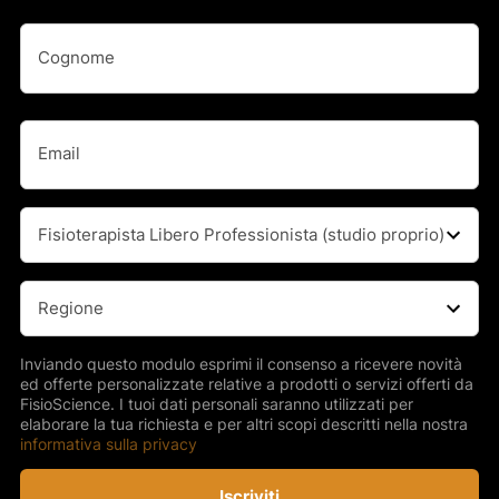
Nome
Nome
(Obbligatorio)
Cognome
Email
(Obbligatorio)
Professione
(Obbligatorio)
Regione
(Obbligatorio)
Inviando questo modulo esprimi il consenso a ricevere novità
ed offerte personalizzate relative a prodotti o servizi offerti da
FisioScience. I tuoi dati personali saranno utilizzati per
elaborare la tua richiesta e per altri scopi descritti nella nostra
informativa sulla privacy
Iscriviti