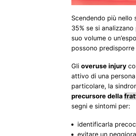
Scendendo più nello s
35% se si analizzano
suo volume o un’espo
possono predisporre a
Gli
overuse injury
co
attivo di una persona 
particolare, la sindr
precursore della
fra
segni e sintomi per:
identificarla preco
evitare un peggiora