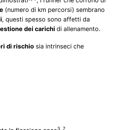
dimostrati
, i runner che corrono di
he
(numero di km percorsi) sembrano
i
, questi spesso sono affetti da
gestione dei carichi
di allenamento.
ri di rischio
sia intrinseci che
3, 7