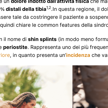
me un
dolore indotto dall’attività fisica
che man
1,2
 distali della tibia
.In questa regione, il d
sere tale da costringere il paziente a sospende
quindi chiare le
common features
della sindr
 il nome di
shin splints
(in modo meno form
ce
periostite
. Rappresenta uno dei più frequent
riore
, in quanto presenta un’
incidenza
che va