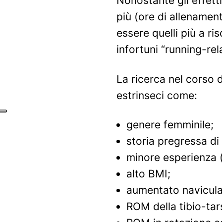
Nonostante gli effett
più (ore di allename
essere quelli più a ris
infortuni “running-re
La ricerca nel corso d
estrinseci come:
genere femminile;
storia pregressa di
minore esperienza (
alto BMI;
aumentato
navicul
ROM della tibio-tars