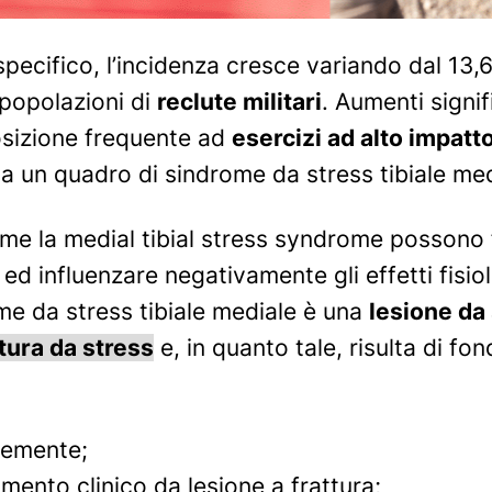
pecifico, l’incidenza cresce variando dal 13
 popolazioni di
reclute militari
. Aumenti signif
sizione frequente ad
esercizi ad alto impatt
 un quadro di sindrome da stress tibiale med
me la
medial tibial stress syndrome
possono fe
ed influenzare negativamente gli effetti fisiol
ome da stress tibiale mediale è una
lesione da
ttura da stress
e, in quanto tale, risulta di 
cemente;
mento clinico da lesione a frattura;