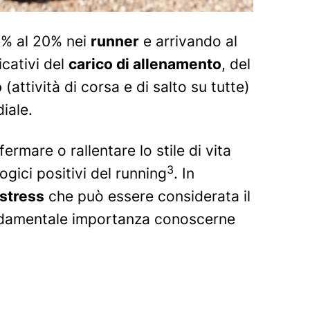
,6% al 20% nei
runner
e arrivando al
icativi del
carico di allenamento
, del
o
(attività di corsa e di salto su tutte)
iale.
rmare o rallentare lo stile di vita
3
ogici positivi del running
. In
 stress
che può essere considerata il
fondamentale importanza conoscerne