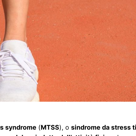
ess syndrome
(
MTSS
), o
sindrome da stress t