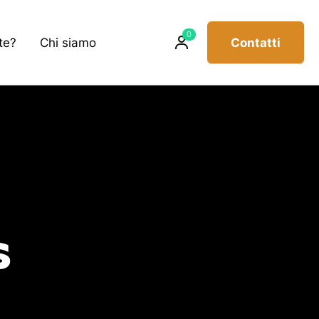
Prodotti
0
te?
Chi siamo
Contatti
sul
carrello
s