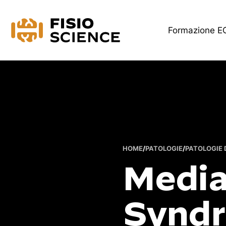
FisioScience
Formazione 
HOME
/
PATOLOGIE
/
PATOLOGIE 
Medial
Synd