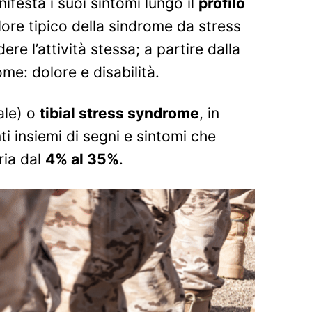
ifesta i suoi sintomi lungo il
profilo
olore tipico della sindrome da stress
re l’attività stessa; a partire dalla
ome: dolore e disabilità.
ale) o
tibial stress syndrome
, in
i insiemi di segni e sintomi che
ria dal
4% al 35%
.