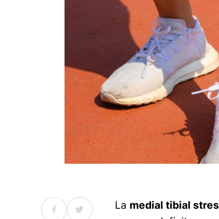
La
medial tibial str