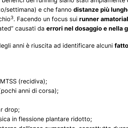
i benefici del running siano stati ampiamente 
nto/settimana) e che fanno
distanze più lung
3
chio
. Facendo un focus sui
runner amatorial
lated” causati da
errori nel dosaggio e nella 
egli anni è riuscita ad identificare alcuni
fatto
 MTSS (recidiva);
pochi anni di corsa);
ar drop
;
ica in flessione plantare ridotto;