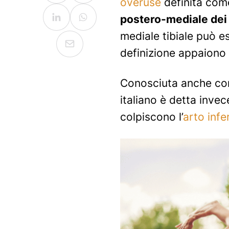
overuse
definita co
postero-mediale dei ⅔
mediale tibiale può es
definizione appaiono 
Conosciuta anche con
italiano è detta inve
colpiscono l’
arto infe