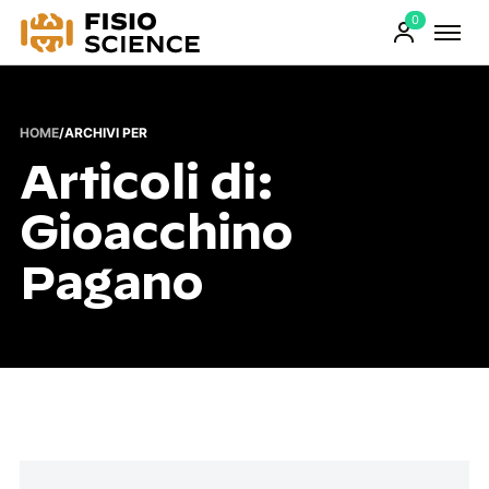
0
FisioScience
Prodotti
sul
carrello
HOME
/
ARCHIVI PER
Articoli di:
Gioacchino
Pagano