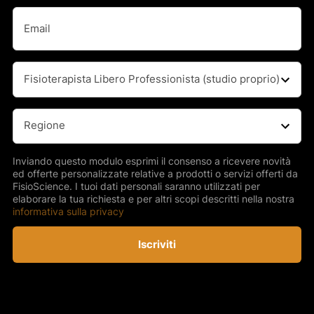
Cognome
Email
(Obbligatorio)
Professione
(Obbligatorio)
Regione
(Obbligatorio)
Inviando questo modulo esprimi il consenso a ricevere novità
ed offerte personalizzate relative a prodotti o servizi offerti da
FisioScience. I tuoi dati personali saranno utilizzati per
elaborare la tua richiesta e per altri scopi descritti nella nostra
informativa sulla privacy
Iscriviti