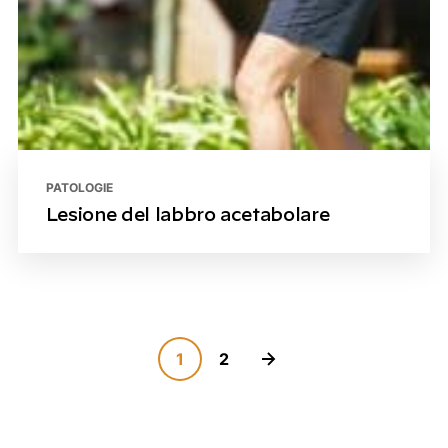
PATOLOGIE
Lesione del labbro acetabolare
Paginazione
1
2
degli
articoli