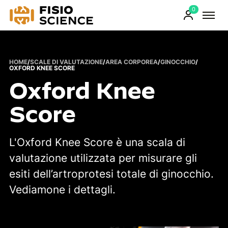
0
FisioScience
Prodotti
sul
carrello
HOME
/
SCALE DI VALUTAZIONE
/
AREA CORPOREA
/
GINOCCHIO
/
OXFORD KNEE SCORE
Oxford Knee
Score
L'Oxford Knee Score è una scala di
valutazione utilizzata per misurare gli
esiti dell’artroprotesi totale di ginocchio.
Vediamone i dettagli.