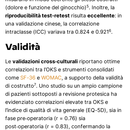
5
(dolore e funzione del ginocchio)
. Inoltre, la
riproducibilità test-retest
risulta
eccellente
: in
una validazione cinese, la correlazione
6
intraclasse (ICC) variava tra 0.824 e 0.921
.
Validità
Le
validazioni cross‑culturali
riportano ottime
correlazioni tra l’OKS e strumenti consolidati
come
SF-36
e
WOMAC
, a supporto della validità
7
di costrutto
. Uno studio su un ampio campione
di pazienti sottoposti a revisione protesica ha
evidenziato correlazioni elevate tra OKS e
l’indice di qualità di vita generale (EQ-5D), sia in
fase pre‑operatoria (r = 0.76) sia
post‑operatoria (r = 0.83), confermando la