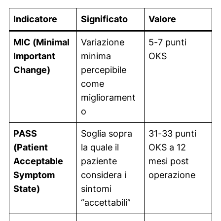
Indicatore
Significato
Valore
MIC (Minimal
Variazione
5-7 punti
Important
minima
OKS
Change)
percepibile
come
migliorament
o
PASS
Soglia sopra
31-33 punti
(Patient
la quale il
OKS a 12
Acceptable
paziente
mesi post
Symptom
considera i
operazione
State)
sintomi
“accettabili”