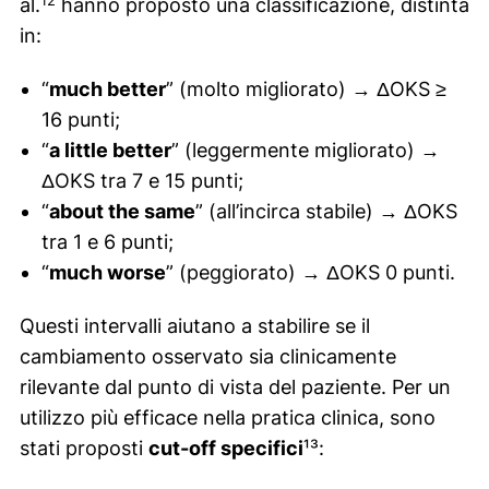
al.
hanno proposto una classificazione, distinta
in:
“
much better
” (molto migliorato) → ΔOKS ≥
16 punti;
“
a little better
” (leggermente migliorato) →
ΔOKS tra 7 e 15 punti;
“
about the same
” (all’incirca stabile) → ΔOKS
tra 1 e 6 punti;
“
much worse
” (peggiorato) → ΔOKS 0 punti.
Questi intervalli aiutano a stabilire se il
cambiamento osservato sia clinicamente
rilevante dal punto di vista del paziente. Per un
utilizzo più efficace nella pratica clinica, sono
stati proposti
cut-off specifici
¹³: