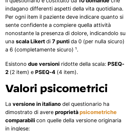
Il questionario è costituito da
10 domande
che
indagano differenti aspetti della vita quotidiana.
Per ogni item il paziente deve indicare quanto si
sente confidente a compiere quella attività
nonostante la presenza di dolore, indicandolo su
una
scala Likert
di
7 punti
da 0 (per nulla sicuro)
a 6 (completamente sicuro) ¹.
Esistono
due versioni
ridotte della scala:
PSEQ-
2
(2 item) e
PSEQ-4
(4 item).
Valori psicometrici
La
versione in italiano
del questionario ha
dimostrato di avere
proprietà
psicometriche
comparabili
con quelle della versione originaria
in inglese: