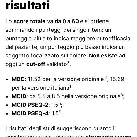
risultati
Lo
score totale
va
da 0 a 60
e si ottiene
sommando i punteggi dei singoli item: un
punteggio più alto indica maggiore autoefficacia
del paziente, un punteggio più basso indica un
soggetto focalizzato sul dolore.
Non esiste
ad
3
oggi un
cut-off
validato
.
MDC
: 11.52 per la versione originale ³, 15.69
1
per la versione italiana
;
3
MCID
: da 5.5 a 8.5 nella versione originale
;
5
MCID PSEQ-2
: 1.5
;
5
MCID PSEQ-4
: 1.5
.
I risultati degli studi suggeriscono quanto il
questionario possa essere uno
strumento sicuro