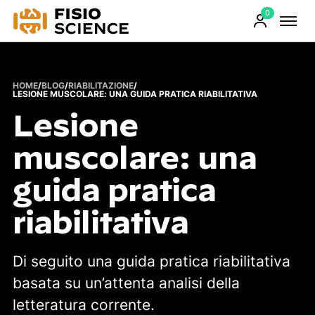
0
FisioScience
Prodotti
sul
carrello
HOME
/
BLOG
/
RIABILITAZIONE
/
LESIONE MUSCOLARE: UNA GUIDA PRATICA RIABILITATIVA
Lesione
muscolare: una
guida pratica
riabilitativa
Di seguito una guida pratica riabilitativa
basata su un’attenta analisi della
letteratura corrente.