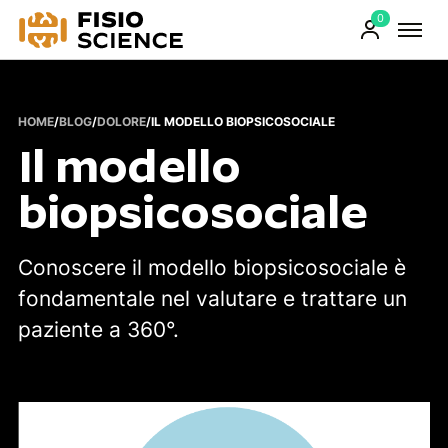
0
FisioScience
Prodotti
sul
carrello
HOME
/
BLOG
/
DOLORE
/
IL MODELLO BIOPSICOSOCIALE
Il modello
biopsicosociale
Conoscere il modello biopsicosociale è
fondamentale nel valutare e trattare un
paziente a 360°.