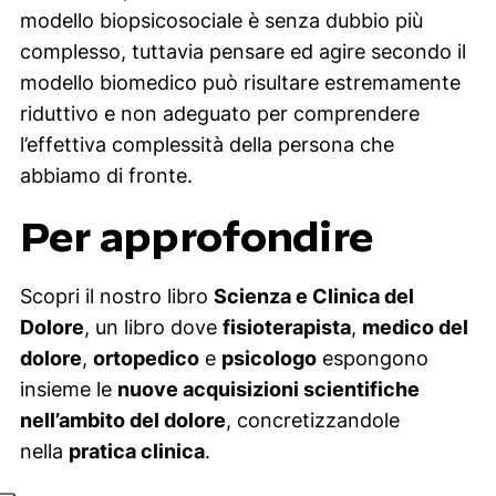
modello biopsicosociale è senza dubbio più
complesso, tuttavia pensare ed agire secondo il
modello biomedico può risultare estremamente
riduttivo e non adeguato per comprendere
l’effettiva complessità della persona che
abbiamo di fronte.
Per approfondire
Scopri il nostro libro
Scienza e Clinica del
Dolore
, un libro dove
fisioterapista
,
medico del
dolore
,
ortopedico
e
psicologo
espongono
insieme le
nuove acquisizioni scientifiche
nell’ambito del dolore
, concretizzandole
nella
pratica clinica
.