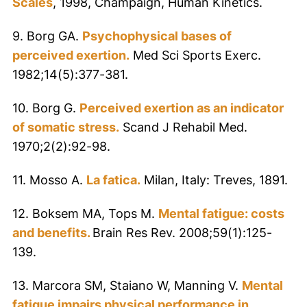
Scales
, 1998, Champaign, Human Kinetics.
9. Borg GA.
Psychophysical bases of
perceived exertion.
Med Sci Sports Exerc.
1982;14(5):377-381.
10. Borg G.
Perceived exertion as an indicator
of somatic stress.
Scand J Rehabil Med.
1970;2(2):92-98.
11. Mosso A.
La fatica.
Milan, Italy: Treves, 1891.
12. Boksem MA, Tops M.
Mental fatigue: costs
and benefits.
Brain Res Rev. 2008;59(1):125-
139.
13. Marcora SM, Staiano W, Manning V.
Mental
fatigue impairs physical performance in