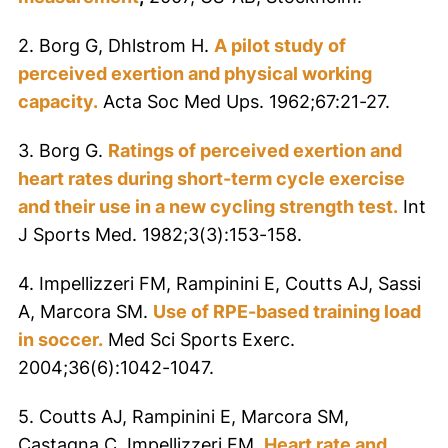
2. Borg G, Dhlstrom H.
A pilot study of
perceived exertion and physical working
capacity.
Acta Soc Med Ups. 1962;67:21-27.
3. Borg G.
Ratings of perceived exertion and
heart rates during short-term cycle exercise
and their use in a new cycling strength test.
Int
J Sports Med. 1982;3(3):153-158.
4. Impellizzeri FM, Rampinini E, Coutts AJ, Sassi
A, Marcora SM.
Use of RPE-based training load
in soccer.
Med Sci Sports Exerc.
2004;36(6):1042-1047.
5. Coutts AJ, Rampinini E, Marcora SM,
Castagna C, Impellizzeri FM.
Heart rate and