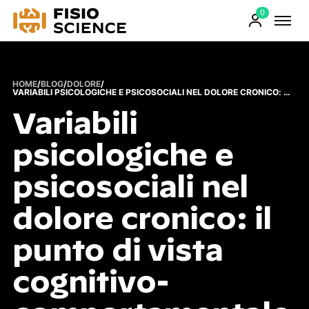
0
FisioScience
Prodotti
sul
carrello
HOME
/
BLOG
/
DOLORE
/
VARIABILI PSICOLOGICHE E PSICOSOCIALI NEL DOLORE CRONICO: IL PUNTO DI VISTA COGNITIVO-COMPORTAMENTALE
Variabili
psicologiche e
psicosociali nel
dolore cronico: il
punto di vista
cognitivo-