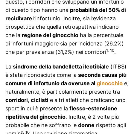
questo, i corridori che sviluppano un infortunio
di questo tipo hanno una
probabilità del 50% di
recidivare
l’infortunio. Inoltre, sia l’evidenza
prospettica che quella retrospettiva indicano
che la
regione del ginocchio
ha la percentuale
di infortuni maggiore sia per incidenza (26,2%)
1, 10
che per prevalenza (31,2%) nei corridori
.
La
sindrome della bandelletta ileotibiale
(ITBS)
è stata riconosciuta come la
seconda causa più
comune di infortunio da
overuse
al
ginocchio
e,
naturalmente, è particolarmente presente tra
corridori
,
ciclisti
e altri atleti che praticano uno
sport in cui è presente la
flesso-estensione
ripetitiva del ginocchio
. Inoltre, è 2 volte più
probabile che ne soffrano le
donne
rispetto agli
5,10
uomini
. Una revisione sistematica