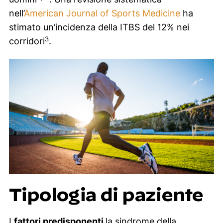
nell’
American Journal of Sports Medicine
ha
stimato un’incidenza della ITBS del 12% nei
3
corridori
.
Tipologia di paziente
I
fattori predisponenti
la sindrome della