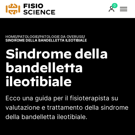
0
FisioScience
Prodotti
sul
carrello
HOME
/
PATOLOGIE
/
PATOLOGIE DA OVERUSE
/
SINDROME DELLA BANDELLETTA ILEOTIBIALE
Sindrome della
bandelletta
ileotibiale
Ecco una guida per il fisioterapista su
valutazione e trattamento della sindrome
della bandelletta ileotibiale.