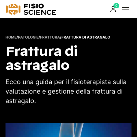
0
FisioScience
Prodotti
sul
carrello
HOME
/
PATOLOGIE
/
FRATTURA
/
FRATTURA DI ASTRAGALO
Frattura di
astragalo
Ecco una guida per il fisioterapista sulla
valutazione e gestione della frattura di
astragalo.