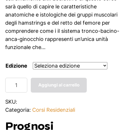
i
a
sarà quello di capire le caratteristiche
n
l
anatomiche e istologiche dei gruppi muscolari
a
e
degli hamstrings e del retto del femore per
l
è
comprendere come i il sistema tronco-bacino-
e
:
anca-ginocchio rappresenti un’unica unità
e
€
funzionale che…
r
4
a
9
Edizione
:
9
€
,
L
Aggiungi al carrello
5
0
e
9
0
s
SKU:
9
.
i
Categoria:
Corsi Residenziali
,
o
0
n
Prognosi
0