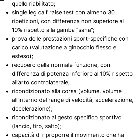
s
quello riabilitato;
s
single leg calf raise
test con almeno 30
o
ripetizioni, con differenza non superiore al
d
10% rispetto alla gamba “sana”;
i
prova delle prestazioni sport-specifiche con
g
carico (valutazione a ginocchio flesso e
u
esteso);
a
recupero della normale funzione, con
r
differenza di potenza inferiore al 10% rispetto
i
all’arto controlaterale;
g
ricondizionato alla corsa (volume, volume
i
all’interno del range di velocità, accelerazione,
o
decelerazione);
n
ricondizionato al gesto specifico sportivo
e
(lancio, tiro, salto);
a
capacità di riproporre il movimento che ha