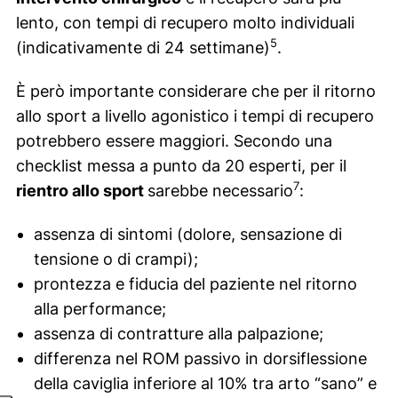
g
lento, con tempi di recupero molto individuali
e
5
(indicativamente di 24 settimane)
.
s
t
È però importante considerare che per il ritorno
i
allo sport a livello agonistico i tempi di recupero
o
potrebbero essere maggiori. Secondo una
n
checklist
messa a punto da 20 esperti, per il
e
7
rientro allo sport
sarebbe necessario
:
d
e
assenza di sintomi (dolore, sensazione di
l
tensione o di crampi);
p
prontezza e fiducia del paziente nel ritorno
r
alla
performance
;
o
assenza di contratture alla palpazione;
c
differenza nel ROM passivo in dorsiflessione
e
della caviglia inferiore al 10% tra arto “sano” e