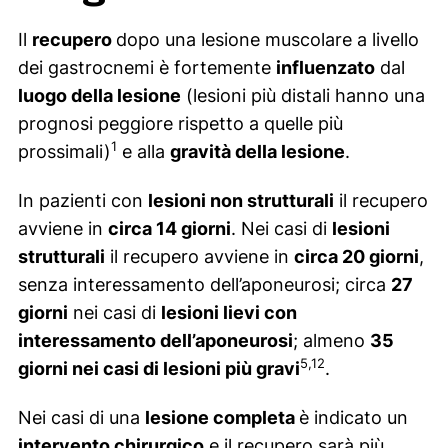
i
.
M
Il
recupero
dopo una lesione muscolare a livello
u
dei gastrocnemi è fortemente
influenzato
dal
s
luogo della lesione
(lesioni più distali hanno una
c
prognosi peggiore rispetto a quelle più
o
1
prossimali)
e alla
gravità della lesione
.
l
a
In pazienti con
lesioni non strutturali
il recupero
r
avviene in
circa 14 giorni
. Nei casi di
lesioni
i
strutturali
il recupero avviene in
circa 20 giorni
,
:
senza interessamento dell’aponeurosi; circa
27
D
giorni
nei casi di
lesioni lievi con
a
interessamento dell’aponeurosi
; almeno
35
l
5,12
giorni nei casi di lesioni più gravi
.
l
Nei casi di una
lesione completa
è indicato un
a
intervento chirurgico
e il recupero sarà più