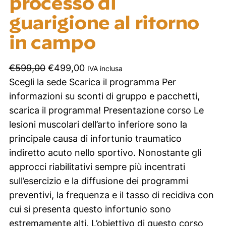
processo di
guarigione al ritorno
in campo
I
I
€
599,00
€
499,00
IVA inclusa
l
l
Scegli la sede Scarica il programma Per
p
p
informazioni su sconti di gruppo e pacchetti,
r
r
scarica il programma! Presentazione corso Le
e
e
lesioni muscolari dell’arto inferiore sono la
z
z
principale causa di infortunio traumatico
z
z
indiretto acuto nello sportivo. Nonostante gli
o
o
approcci riabilitativi sempre più incentrati
o
a
sull’esercizio e la diffusione dei programmi
r
t
preventivi, la frequenza e il tasso di recidiva con
i
t
cui si presenta questo infortunio sono
g
u
estremamente alti. L’obiettivo di questo corso