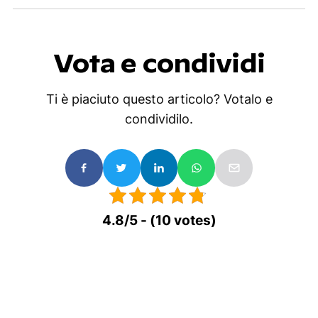
u
a
n
Vota e condividi
t
i
Ti è piaciuto questo articolo? Votalo e
t
condividilo.
à
4.8/5 - (10 votes)