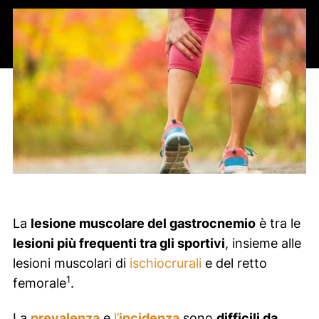
La
lesione muscolare del gastrocnemio
è tra le
lesioni più frequenti tra gli sportivi
, insieme alle
lesioni muscolari di
ischiocrurali
e del retto
1
femorale
.
La
prevalenza
e
l’
incidenza
sono
difficili da