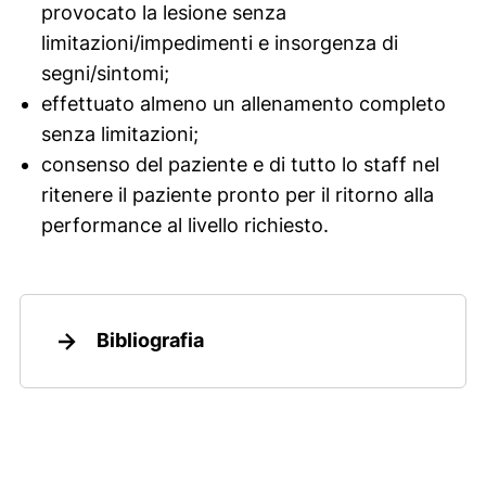
l
provocato la lesione senza
r
limitazioni/impedimenti e insorgenza di
i
segni/sintomi;
t
effettuato almeno un allenamento completo
o
senza limitazioni;
r
consenso del paziente e di tutto lo staff nel
n
ritenere il paziente pronto per il ritorno alla
o
performance al livello richiesto.
i
n
c
a
Bibliografia
m
p
o
q