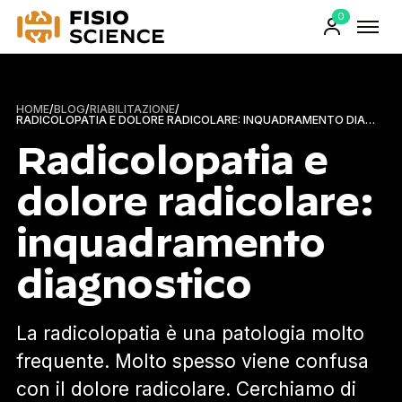
0
FisioScience
Prodotti
sul
carrello
HOME
/
BLOG
/
RIABILITAZIONE
/
RADICOLOPATIA E DOLORE RADICOLARE: INQUADRAMENTO DIAGNOSTICO
Radicolopatia e
dolore radicolare:
inquadramento
diagnostico
La radicolopatia è una patologia molto
frequente. Molto spesso viene confusa
con il dolore radicolare. Cerchiamo di