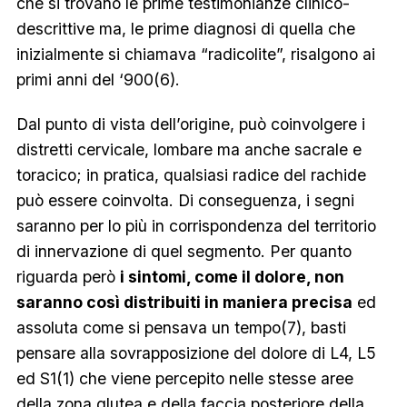
che si trovano le prime testimonianze clinico-
descrittive ma, le prime diagnosi di quella che
inizialmente si chiamava “radicolite”, risalgono ai
primi anni del ‘900(6).
Dal punto di vista dell’origine, può coinvolgere i
distretti cervicale, lombare ma anche sacrale e
toracico; in pratica, qualsiasi radice del rachide
può essere coinvolta. Di conseguenza, i segni
saranno per lo più in corrispondenza del territorio
di innervazione di quel segmento. Per quanto
riguarda però
i sintomi, come il dolore, non
saranno così distribuiti in maniera precisa
ed
assoluta come si pensava un tempo(7), basti
pensare alla sovrapposizione del dolore di L4, L5
ed S1(1) che viene percepito nelle stesse aree
della zona glutea e della faccia posteriore della