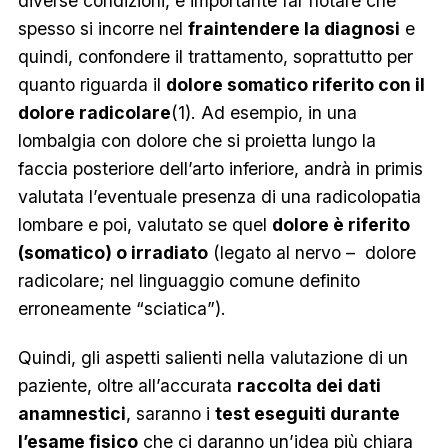
diverse condizioni, è importante far notare che
spesso si incorre nel
fraintendere la diagnosi
e
quindi, confondere il trattamento, soprattutto per
quanto riguarda il
dolore somatico riferito con il
dolore radicolare
(1). Ad esempio, in una
lombalgia con dolore che si proietta lungo la
faccia posteriore dell’arto inferiore, andrà in primis
valutata l’eventuale presenza di una radicolopatia
lombare e poi, valutato se quel
dolore è riferito
(somatico) o irradiato
(legato al nervo – dolore
radicolare; nel linguaggio comune definito
erroneamente “sciatica”).
Quindi, gli aspetti salienti nella valutazione di un
paziente, oltre all’accurata
raccolta dei dati
anamnestici
, saranno i
test eseguiti durante
l’esame fisico
che ci daranno un’idea più chiara