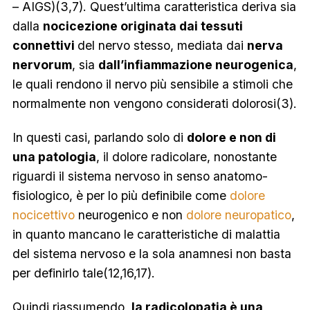
– AIGS
)(3,7). Quest’ultima caratteristica deriva sia
dalla
nocicezione originata dai tessuti
connettivi
del nervo stesso, mediata dai
nerva
nervorum
, sia
dall’infiammazione neurogenica
,
le quali rendono il nervo più sensibile a stimoli che
normalmente non vengono considerati dolorosi(3).
In questi casi, parlando solo di
dolore e non di
una patologia
, il dolore radicolare, nonostante
riguardi il sistema nervoso in senso anatomo-
fisiologico, è per lo più definibile come
dolore
nocicettivo
neurogenico e non
dolore neuropatico
,
in quanto mancano le caratteristiche di malattia
del sistema nervoso e la sola anamnesi non basta
per definirlo tale(12,16,17).
Quindi riassumendo,
la radicolopatia è una