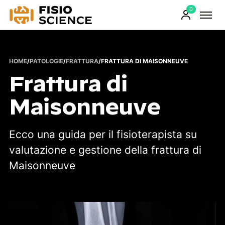
0
FisioScience
Prodotti
sul
carrello
HOME
/
PATOLOGIE
/
FRATTURA
/
FRATTURA DI MAISONNEUVE
Frattura di
Maisonneuve
Ecco una guida per il fisioterapista su
valutazione e gestione della frattura di
Maisonneuve