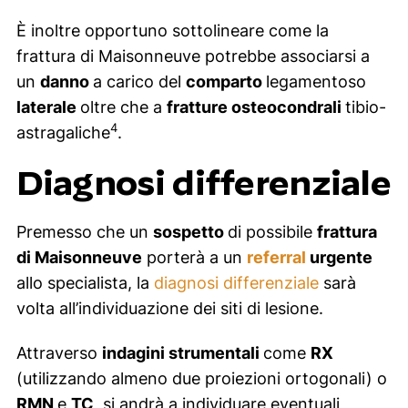
È inoltre opportuno sottolineare come la
frattura di Maisonneuve potrebbe associarsi a
un
danno
a carico del
comparto
legamentoso
laterale
oltre che a
fratture osteocondrali
tibio-
4
astragaliche
.
Diagnosi differenziale
Premesso che un
sospetto
di possibile
frattura
di Maisonneuve
porterà a un
referral
urgente
allo specialista, la
diagnosi differenziale
sarà
volta all’individuazione dei siti di lesione.
Attraverso
indagini strumentali
come
RX
(utilizzando almeno due proiezioni ortogonali) o
RMN
e
TC
, si andrà a individuare eventuali