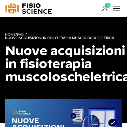
0
FisioScience
Prodotti
sul
carrello
HOME
/
FAD
/
NUOVE ACQUISIZIONI IN FISIOTERAPIA MUSCOLOSCHELETRICA
Nuove acquisizioni
in fisioterapia
muscoloscheletric