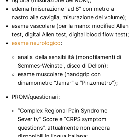
rigidità (misurazione del ROM);
edema (misurazione “ad 8” con metro a
nastro alla caviglia, misurazione del volume);
esame vascolare (per la mano:
modified Allen
test,
digital Allen
test,
digital blood flow
test);
esame neurologico
:
analisi della sensibilità (monofilamenti di
Semmes-Weinstei, disco di Dellon);
esame muscolare (
handgrip
con
dinamometro “Jamar” e “Pinzometro”);
PROM/questionari:
“Complex Regional Pain Syndrome
Severity” Score e “CRPS symptom
questions”, attualmente non ancora
disponibili in lingua italiana;