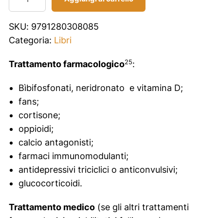
e
u
SKU:
9791280308085
r
Categoria:
Libri
o
d
25
Trattamento farmacologico
:
i
Bìbifosfonati, neridronato e vitamina D;
n
fans;
a
cortisone;
m
oppioidi;
i
calcio antagonisti;
c
farmaci immunomodulanti;
a
antidepressivi triciclici o anticonvulsivi;
c
glucocorticoidi.
l
i
Trattamento medico
(se gli altri trattamenti
n