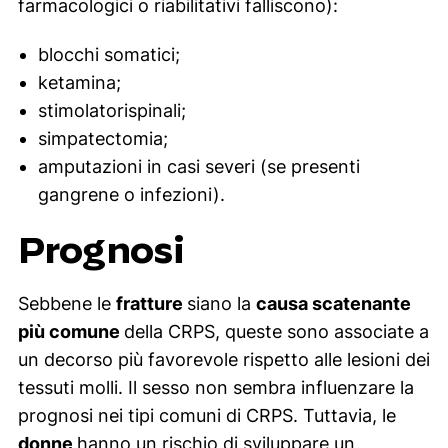
farmacologici o riabilitativi falliscono):
i
c
blocchi somatici;
a
ketamina;
q
stimolatorispinali;
u
simpatectomia;
a
amputazioni in casi severi (se presenti
n
gangrene o infezioni).
t
i
Prognosi
t
à
Sebbene le
fratture
siano la
causa scatenante
più comune
della CRPS, queste sono associate a
un decorso più favorevole rispetto alle lesioni dei
tessuti molli. Il sesso non sembra influenzare la
prognosi nei tipi comuni di CRPS. Tuttavia, le
donne
hanno un rischio di sviluppare un