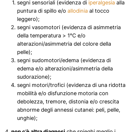
segni sensoriali (evidenza di
iperalgesia
alla
puntura di spillo e/o
allodinia
al tocco
leggero);
segni vasomotori (evidenza di asimmetria
della temperatura > 1°C e/o
alterazioni/asimmetria del colore della
pelle);
segni sudomotori/edema (evidenza di
edema e/o alterazioni/asimmetria della
sudorazione);
segni motori/trofici (evidenza di una ridotta
mobilità e/o disfunzione motoria con
debolezza, tremore, distonia e/o crescita
abnorme degli annessi cutanei: peli, pelle,
unghie);
non c’è altra diagnosi
che spieghi meglio i